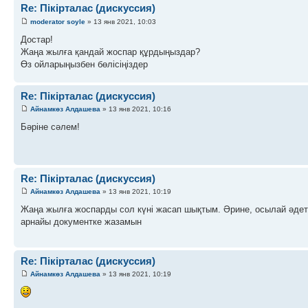
Re: Пікірталас (дискуссия)
moderator soyle
» 13 янв 2021, 10:03
Достар!
Жаңа жылға қандай жоспар құрдыңыздар?
Өз ойларыңызбен бөлісіңіздер
Re: Пікірталас (дискуссия)
Айнамкөз Алдашева
» 13 янв 2021, 10:16
Бәріне сәлем!
Re: Пікірталас (дискуссия)
Айнамкөз Алдашева
» 13 янв 2021, 10:19
Жаңа жылға жоспарды сол күні жасап шықтым. Әрине, осылай әдет
арнайы документке жазамын
Re: Пікірталас (дискуссия)
Айнамкөз Алдашева
» 13 янв 2021, 10:19