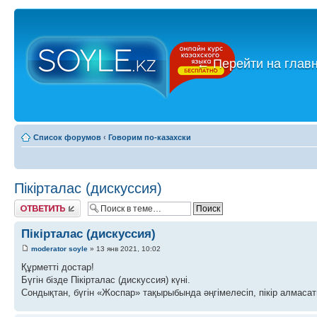
←
Перейти на глав
Список форумов
‹
Говорим по-казахски
Пікірталас (дискуссия)
Ответить
Пікірталас (дискуссия)
moderator soyle
» 13 янв 2021, 10:02
Құрметті достар!
Бүгін бізде Пікірталас (дискуссия) күні.
Сондықтан, бүгін «Жоспар» тақырыбында әңгімелесіп, пікір алмасат