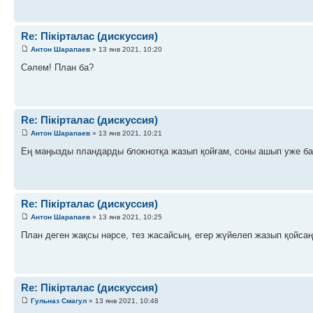
Re: Пікірталас (дискуссия)
Антон Шарапаев
» 13 янв 2021, 10:20
Сәлем! План ба?
Re: Пікірталас (дискуссия)
Антон Шарапаев
» 13 янв 2021, 10:21
Ең маңызды пландарды блокнотқа жазып қойғам, соны ашып уже ба
Re: Пікірталас (дискуссия)
Антон Шарапаев
» 13 янв 2021, 10:25
План деген жақсы нәрсе, тез жасайсың, егер жүйелеп жазып қойсаң
Re: Пікірталас (дискуссия)
Гульназ Смагул
» 13 янв 2021, 10:48