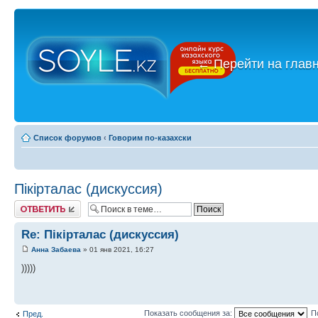
←
Перейти на глав
Список форумов
‹
Говорим по-казахски
Пікірталас (дискуссия)
Ответить
Re: Пікірталас (дискуссия)
Анна Забаева
» 01 янв 2021, 16:27
)))))
Показать сообщения за:
П
Пред.