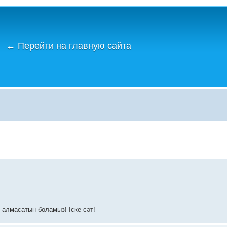
←
Перейти на главную сайта
р алмасатын боламыз! Іске сәт!