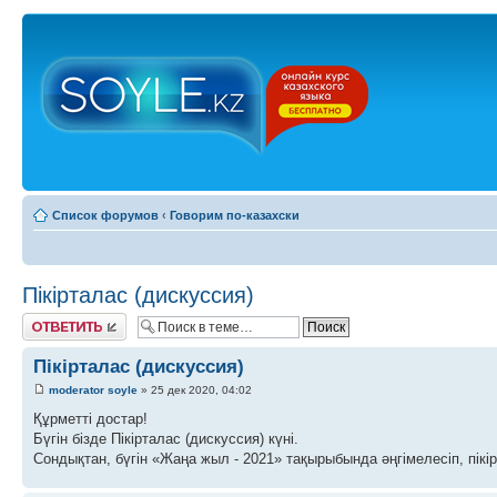
Список форумов
‹
Говорим по-казахски
Пікірталас (дискуссия)
Ответить
Пікірталас (дискуссия)
moderator soyle
» 25 дек 2020, 04:02
Құрметті достар!
Бүгін бізде Пікірталас (дискуссия) күні.
Сондықтан, бүгін «Жаңа жыл - 2021» тақырыбында әңгімелесіп, пікі