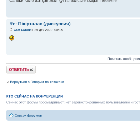
Сәлем! Келе жатқан жыл құтты болсын! Бақыт тілеймін!
Re: Пікірталас (дискуссия)
Сэм Сэмик
» 25 дек 2020, 08:15
Показать сообщения
Ответить
Вернуться в Говорим по-казахски
КТО СЕЙЧАС НА КОНФЕРЕНЦИИ
Сейчас этот форум просматривают: нет зарегистрированных пользователей и гост
Список форумов