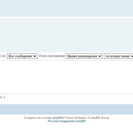
 за:
Поле сортировки
и: 1
Создано на основе
phpBB
® Forum Software © phpBB Group
Русская поддержка phpBB