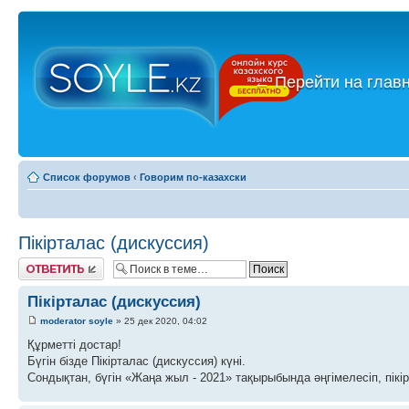
←
Перейти на глав
Список форумов
‹
Говорим по-казахски
Пікірталас (дискуссия)
Ответить
Пікірталас (дискуссия)
moderator soyle
» 25 дек 2020, 04:02
Құрметті достар!
Бүгін бізде Пікірталас (дискуссия) күні.
Сондықтан, бүгін «Жаңа жыл - 2021» тақырыбында әңгімелесіп, пікі