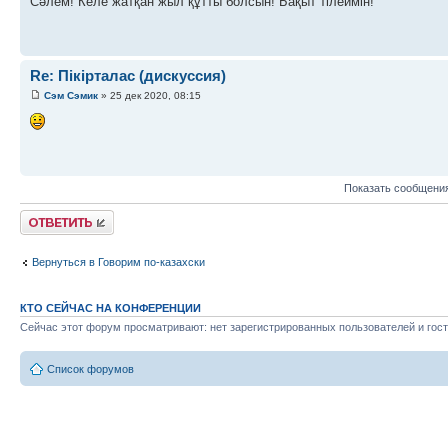
Сәлем! Келе жатқан жыл құтты болсын! Бақыт тілеймін!
Re: Пікірталас (дискуссия)
Сэм Сэмик
» 25 дек 2020, 08:15
Показать сообщения
Ответить
Вернуться в Говорим по-казахски
КТО СЕЙЧАС НА КОНФЕРЕНЦИИ
Сейчас этот форум просматривают: нет зарегистрированных пользователей и гост
Список форумов