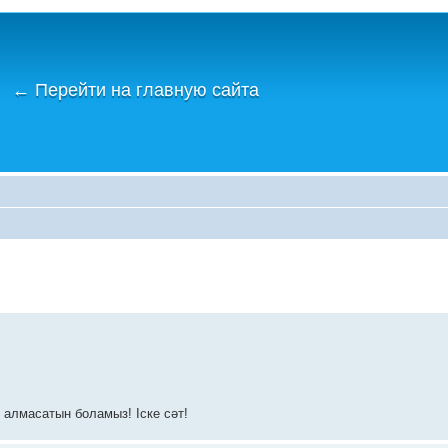
←
Перейти на главную сайта
р алмасатын боламыз! Іске сәт!