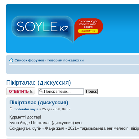
Список форумов
‹
Говорим по-казахски
Пікірталас (дискуссия)
Ответить
Пікірталас (дискуссия)
moderator soyle
» 25 дек 2020, 04:02
Құрметті достар!
Бүгін бізде Пікірталас (дискуссия) күні.
Сондықтан, бүгін «Жаңа жыл - 2021» тақырыбында әңгімелесіп, пікі