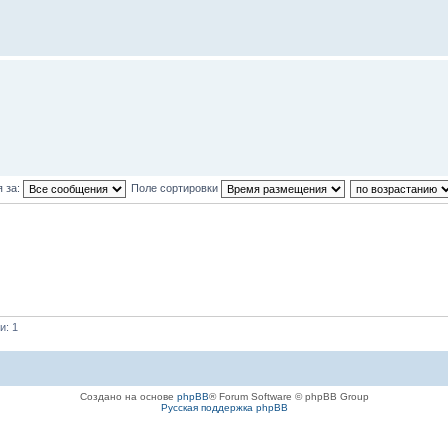
 за:
Поле сортировки
и: 1
Создано на основе
phpBB
® Forum Software © phpBB Group
Русская поддержка phpBB