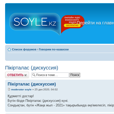
←
Перейти на глав
Список форумов
‹
Говорим по-казахски
Пікірталас (дискуссия)
Ответить
Пікірталас (дискуссия)
moderator soyle
» 25 дек 2020, 04:02
Құрметті достар!
Бүгін бізде Пікірталас (дискуссия) күні.
Сондықтан, бүгін «Жаңа жыл - 2021» тақырыбында әңгімелесіп, пікі