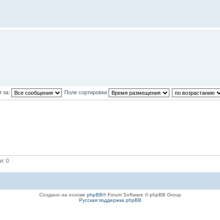
 за:
Поле сортировки
и: 0
Создано на основе
phpBB
® Forum Software © phpBB Group
Русская поддержка phpBB