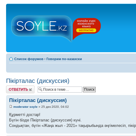
Список форумов
‹
Говорим по-казахски
Пікірталас (дискуссия)
Ответить
Пікірталас (дискуссия)
moderator soyle
» 25 дек 2020, 04:02
Құрметті достар!
Бүгін бізде Пікірталас (дискуссия) күні.
Сондықтан, бүгін «Жаңа жыл - 2021» тақырыбында әңгімелесіп, пікі