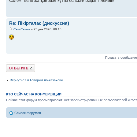
Сәлем! Келе жатқан жыл құтты болсын! Бақыт тілеймін!
Re: Пікірталас (дискуссия)
Сэм Сэмик
» 25 дек 2020, 08:15
Показать сообщения
Ответить
Вернуться в Говорим по-казахски
КТО СЕЙЧАС НА КОНФЕРЕНЦИИ
Сейчас этот форум просматривают: нет зарегистрированных пользователей и гост
Список форумов