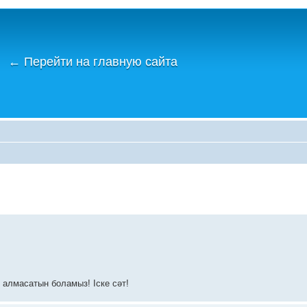
←
Перейти на главную сайта
р алмасатын боламыз! Іске сәт!