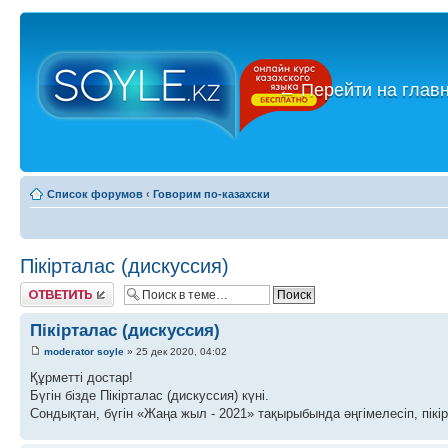
←
Перейти на глав
Список форумов
‹
Говорим по-казахски
Пікірталас (дискуссия)
Ответить
Пікірталас (дискуссия)
moderator soyle
» 25 дек 2020, 04:02
Құрметті достар!
Бүгін бізде Пікірталас (дискуссия) күні.
Сондықтан, бүгін «Жаңа жыл - 2021» тақырыбында әңгімелесіп, пікі