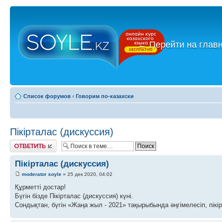
←
Перейти на глав
Список форумов
‹
Говорим по-казахски
Пікірталас (дискуссия)
Ответить
Пікірталас (дискуссия)
moderator soyle
» 25 дек 2020, 04:02
Құрметті достар!
Бүгін бізде Пікірталас (дискуссия) күні.
Сондықтан, бүгін «Жаңа жыл - 2021» тақырыбында әңгімелесіп, пікі