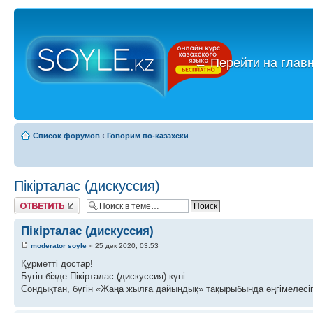
←
Перейти на глав
Список форумов
‹
Говорим по-казахски
Пікірталас (дискуссия)
Ответить
Пікірталас (дискуссия)
moderator soyle
» 25 дек 2020, 03:53
Құрметті достар!
Бүгін бізде Пікірталас (дискуссия) күні.
Сондықтан, бүгін «Жаңа жылға дайындық» тақырыбында әңгімелесіп,