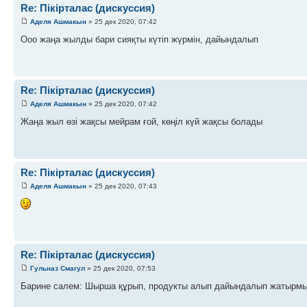
Re: Пікірталас (дискуссия)
Аделя Ашмакын
» 25 дек 2020, 07:42
Ооо жаңа жылды бари сияқты күтіп жүрмін, дайындалып
Re: Пікірталас (дискуссия)
Аделя Ашмакын
» 25 дек 2020, 07:42
Жаңа жыл өзі жақсы мейрам ғой, көңіл күй жақсы болады
Re: Пікірталас (дискуссия)
Аделя Ашмакын
» 25 дек 2020, 07:43
Re: Пікірталас (дискуссия)
Гульназ Смагул
» 25 дек 2020, 07:53
Барине салем: Шырша құрып, продукты алып дайындалып жатырм