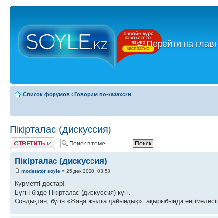
←
Перейти на глав
Список форумов
‹
Говорим по-казахски
Пікірталас (дискуссия)
Ответить
Пікірталас (дискуссия)
moderator soyle
» 25 дек 2020, 03:53
Құрметті достар!
Бүгін бізде Пікірталас (дискуссия) күні.
Сондықтан, бүгін «Жаңа жылға дайындық» тақырыбында әңгімелесіп,