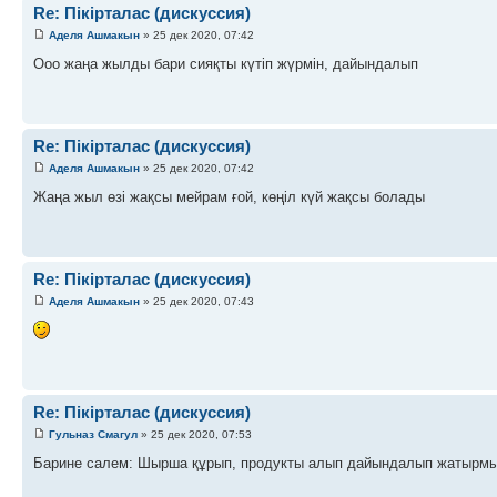
Re: Пікірталас (дискуссия)
Аделя Ашмакын
» 25 дек 2020, 07:42
Ооо жаңа жылды бари сияқты күтіп жүрмін, дайындалып
Re: Пікірталас (дискуссия)
Аделя Ашмакын
» 25 дек 2020, 07:42
Жаңа жыл өзі жақсы мейрам ғой, көңіл күй жақсы болады
Re: Пікірталас (дискуссия)
Аделя Ашмакын
» 25 дек 2020, 07:43
Re: Пікірталас (дискуссия)
Гульназ Смагул
» 25 дек 2020, 07:53
Барине салем: Шырша құрып, продукты алып дайындалып жатырм