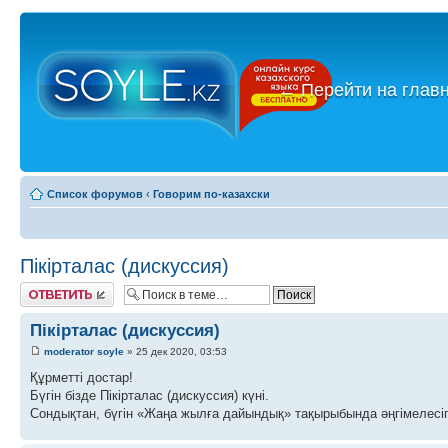
←
Перейти на глав
Список форумов
‹
Говорим по-казахски
Пікірталас (дискуссия)
Ответить
Пікірталас (дискуссия)
moderator soyle
» 25 дек 2020, 03:53
Құрметті достар!
Бүгін бізде Пікірталас (дискуссия) күні.
Сондықтан, бүгін «Жаңа жылға дайындық» тақырыбында әңгімелесіп,