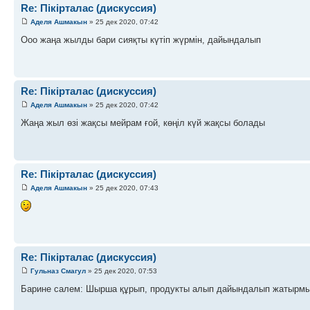
Re: Пікірталас (дискуссия)
Аделя Ашмакын
» 25 дек 2020, 07:42
Ооо жаңа жылды бари сияқты күтіп жүрмін, дайындалып
Re: Пікірталас (дискуссия)
Аделя Ашмакын
» 25 дек 2020, 07:42
Жаңа жыл өзі жақсы мейрам ғой, көңіл күй жақсы болады
Re: Пікірталас (дискуссия)
Аделя Ашмакын
» 25 дек 2020, 07:43
Re: Пікірталас (дискуссия)
Гульназ Смагул
» 25 дек 2020, 07:53
Барине салем: Шырша құрып, продукты алып дайындалып жатырм