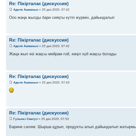
Re: Пікірталас (дискуссия)
Аделя Ашмакын
» 25 дек 2020, 07:42
Ооо жаңа жылды бари сияқты күтіп жүрмін, дайындалып
Re: Пікірталас (дискуссия)
Аделя Ашмакын
» 25 дек 2020, 07:42
Жаңа жыл өзі жақсы мейрам ғой, көңіл күй жақсы болады
Re: Пікірталас (дискуссия)
Аделя Ашмакын
» 25 дек 2020, 07:43
Re: Пікірталас (дискуссия)
Гульназ Смагул
» 25 дек 2020, 07:53
Барине салем: Шырша құрып, продукты алып дайындалып жатырм