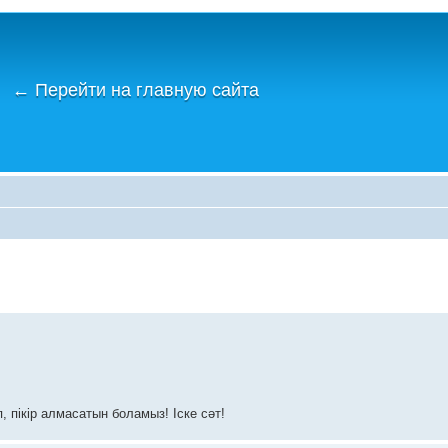
←
Перейти на главную сайта
 пікір алмасатын боламыз! Іске сәт!