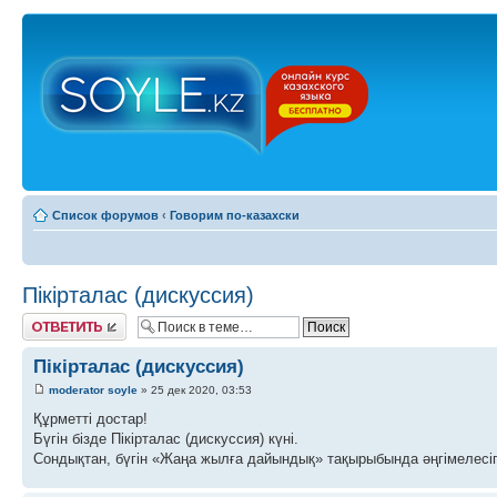
Список форумов
‹
Говорим по-казахски
Пікірталас (дискуссия)
Ответить
Пікірталас (дискуссия)
moderator soyle
» 25 дек 2020, 03:53
Құрметті достар!
Бүгін бізде Пікірталас (дискуссия) күні.
Сондықтан, бүгін «Жаңа жылға дайындық» тақырыбында әңгімелесіп,