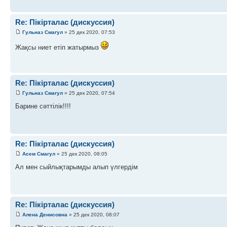
Re: Пікірталас (дискуссия)
Гульназ Смагул
» 25 дек 2020, 07:53
Жақсы ниет етіп жатырмыз
Re: Пікірталас (дискуссия)
Гульназ Смагул
» 25 дек 2020, 07:54
Барине сәттілік!!!!
Re: Пікірталас (дискуссия)
Асем Смагул
» 25 дек 2020, 08:05
Ал мен сыйлықтарымды алып үлгердім
Re: Пікірталас (дискуссия)
Алена Денисовна
» 25 дек 2020, 08:07