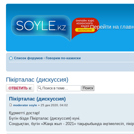
←
Перейти на глав
Список форумов
‹
Говорим по-казахски
Пікірталас (дискуссия)
Ответить
Пікірталас (дискуссия)
moderator soyle
» 25 дек 2020, 04:02
Құрметті достар!
Бүгін бізде Пікірталас (дискуссия) күні.
Сондықтан, бүгін «Жаңа жыл - 2021» тақырыбында әңгімелесіп, пікі