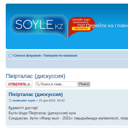
←
Перейти на глав
Список форумов
‹
Говорим по-казахски
Пікірталас (дискуссия)
Ответить
Пікірталас (дискуссия)
moderator soyle
» 25 дек 2020, 04:02
Құрметті достар!
Бүгін бізде Пікірталас (дискуссия) күні.
Сондықтан, бүгін «Жаңа жыл - 2021» тақырыбында әңгімелесіп, пікі