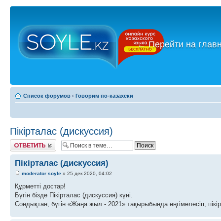
←
Перейти на глав
Список форумов
‹
Говорим по-казахски
Пікірталас (дискуссия)
Ответить
Пікірталас (дискуссия)
moderator soyle
» 25 дек 2020, 04:02
Құрметті достар!
Бүгін бізде Пікірталас (дискуссия) күні.
Сондықтан, бүгін «Жаңа жыл - 2021» тақырыбында әңгімелесіп, пікі