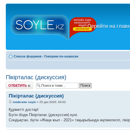
←
Перейти на глав
Список форумов
‹
Говорим по-казахски
Пікірталас (дискуссия)
Ответить
Пікірталас (дискуссия)
moderator soyle
» 25 дек 2020, 04:02
Құрметті достар!
Бүгін бізде Пікірталас (дискуссия) күні.
Сондықтан, бүгін «Жаңа жыл - 2021» тақырыбында әңгімелесіп, пікі