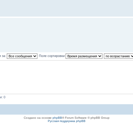
 за:
Поле сортировки
и: 0
Создано на основе
phpBB
® Forum Software © phpBB Group
Русская поддержка phpBB