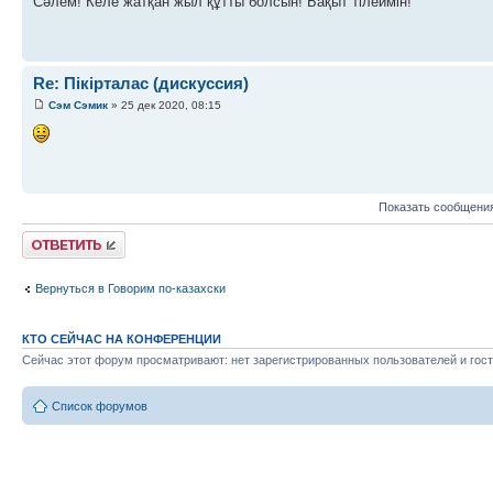
Сәлем! Келе жатқан жыл құтты болсын! Бақыт тілеймін!
Re: Пікірталас (дискуссия)
Сэм Сэмик
» 25 дек 2020, 08:15
Показать сообщения
Ответить
Вернуться в Говорим по-казахски
КТО СЕЙЧАС НА КОНФЕРЕНЦИИ
Сейчас этот форум просматривают: нет зарегистрированных пользователей и гост
Список форумов