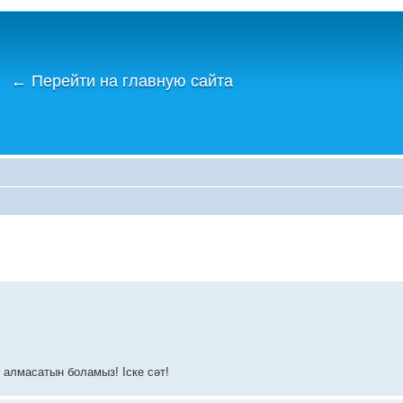
←
Перейти на главную сайта
р алмасатын боламыз! Іске сәт!