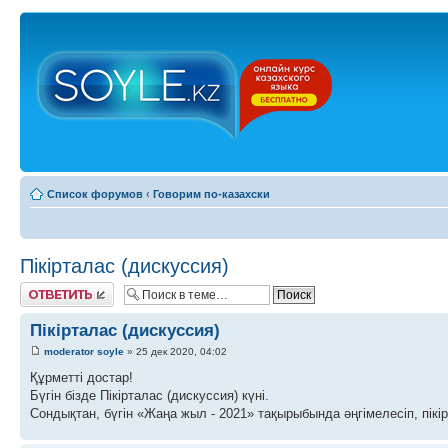
Список форумов
‹
Говорим по-казахски
Пікірталас (дискуссия)
Ответить
Пікірталас (дискуссия)
moderator soyle
» 25 дек 2020, 04:02
Құрметті достар!
Бүгін бізде Пікірталас (дискуссия) күні.
Сондықтан, бүгін «Жаңа жыл - 2021» тақырыбында әңгімелесіп, пікі