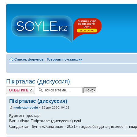
Список форумов
‹
Говорим по-казахски
Пікірталас (дискуссия)
Ответить
Пікірталас (дискуссия)
moderator soyle
» 25 дек 2020, 04:02
Құрметті достар!
Бүгін бізде Пікірталас (дискуссия) күні.
Сондықтан, бүгін «Жаңа жыл - 2021» тақырыбында әңгімелесіп, пікі