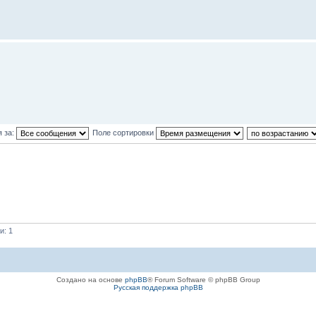
 за:
Поле сортировки
и: 1
Создано на основе
phpBB
® Forum Software © phpBB Group
Русская поддержка phpBB