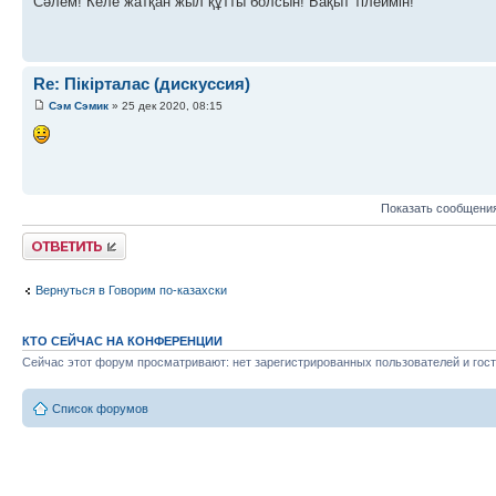
Сәлем! Келе жатқан жыл құтты болсын! Бақыт тілеймін!
Re: Пікірталас (дискуссия)
Сэм Сэмик
» 25 дек 2020, 08:15
Показать сообщения
Ответить
Вернуться в Говорим по-казахски
КТО СЕЙЧАС НА КОНФЕРЕНЦИИ
Сейчас этот форум просматривают: нет зарегистрированных пользователей и гост
Список форумов