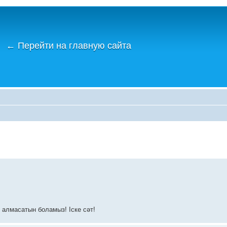
←
Перейти на главную сайта
р алмасатын боламыз! Іске сәт!