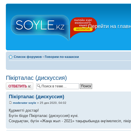
←
Перейти на глав
Список форумов
‹
Говорим по-казахски
Пікірталас (дискуссия)
Ответить
Пікірталас (дискуссия)
moderator soyle
» 25 дек 2020, 04:02
Құрметті достар!
Бүгін бізде Пікірталас (дискуссия) күні.
Сондықтан, бүгін «Жаңа жыл - 2021» тақырыбында әңгімелесіп, пікі