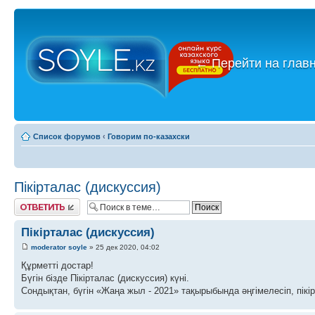
←
Перейти на глав
Список форумов
‹
Говорим по-казахски
Пікірталас (дискуссия)
Ответить
Пікірталас (дискуссия)
moderator soyle
» 25 дек 2020, 04:02
Құрметті достар!
Бүгін бізде Пікірталас (дискуссия) күні.
Сондықтан, бүгін «Жаңа жыл - 2021» тақырыбында әңгімелесіп, пікі