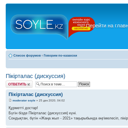
←
Перейти на глав
Список форумов
‹
Говорим по-казахски
Пікірталас (дискуссия)
Ответить
Пікірталас (дискуссия)
moderator soyle
» 25 дек 2020, 04:02
Құрметті достар!
Бүгін бізде Пікірталас (дискуссия) күні.
Сондықтан, бүгін «Жаңа жыл - 2021» тақырыбында әңгімелесіп, пікі