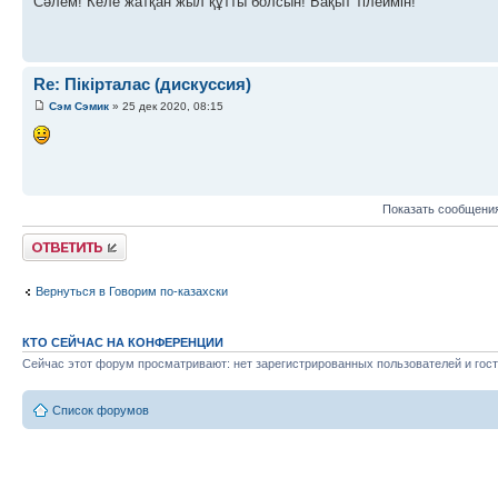
Сәлем! Келе жатқан жыл құтты болсын! Бақыт тілеймін!
Re: Пікірталас (дискуссия)
Сэм Сэмик
» 25 дек 2020, 08:15
Показать сообщения
Ответить
Вернуться в Говорим по-казахски
КТО СЕЙЧАС НА КОНФЕРЕНЦИИ
Сейчас этот форум просматривают: нет зарегистрированных пользователей и гост
Список форумов