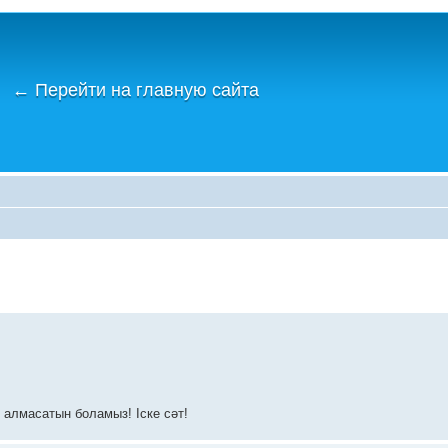
←
Перейти на главную сайта
р алмасатын боламыз! Іске сәт!