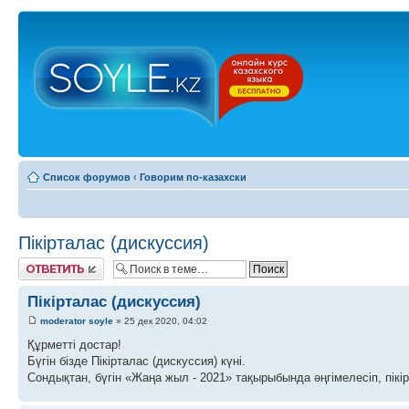
Список форумов
‹
Говорим по-казахски
Пікірталас (дискуссия)
Ответить
Пікірталас (дискуссия)
moderator soyle
» 25 дек 2020, 04:02
Құрметті достар!
Бүгін бізде Пікірталас (дискуссия) күні.
Сондықтан, бүгін «Жаңа жыл - 2021» тақырыбында әңгімелесіп, пікі