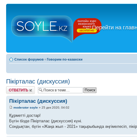
←
Перейти на глав
Список форумов
‹
Говорим по-казахски
Пікірталас (дискуссия)
Ответить
Пікірталас (дискуссия)
moderator soyle
» 25 дек 2020, 04:02
Құрметті достар!
Бүгін бізде Пікірталас (дискуссия) күні.
Сондықтан, бүгін «Жаңа жыл - 2021» тақырыбында әңгімелесіп, пікі