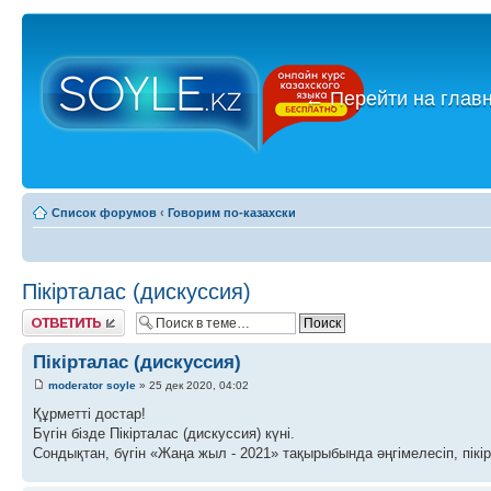
←
Перейти на глав
Список форумов
‹
Говорим по-казахски
Пікірталас (дискуссия)
Ответить
Пікірталас (дискуссия)
moderator soyle
» 25 дек 2020, 04:02
Құрметті достар!
Бүгін бізде Пікірталас (дискуссия) күні.
Сондықтан, бүгін «Жаңа жыл - 2021» тақырыбында әңгімелесіп, пікі