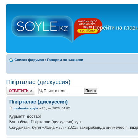
←
Перейти на глав
Список форумов
‹
Говорим по-казахски
Пікірталас (дискуссия)
Ответить
Пікірталас (дискуссия)
moderator soyle
» 25 дек 2020, 04:02
Құрметті достар!
Бүгін бізде Пікірталас (дискуссия) күні.
Сондықтан, бүгін «Жаңа жыл - 2021» тақырыбында әңгімелесіп, пікі