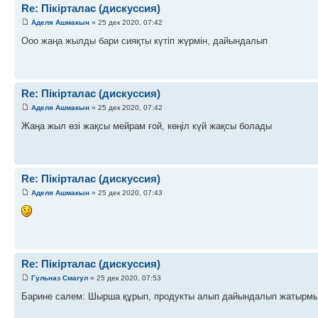
Re: Пікірталас (дискуссия)
Аделя Ашмакын
» 25 дек 2020, 07:42
Ооо жаңа жылды бари сияқты күтіп жүрмін, дайындалып
Re: Пікірталас (дискуссия)
Аделя Ашмакын
» 25 дек 2020, 07:42
Жаңа жыл өзі жақсы мейрам ғой, көңіл күй жақсы болады
Re: Пікірталас (дискуссия)
Аделя Ашмакын
» 25 дек 2020, 07:43
Re: Пікірталас (дискуссия)
Гульназ Смагул
» 25 дек 2020, 07:53
Барине салем: Шырша құрып, продукты алып дайындалып жатырм