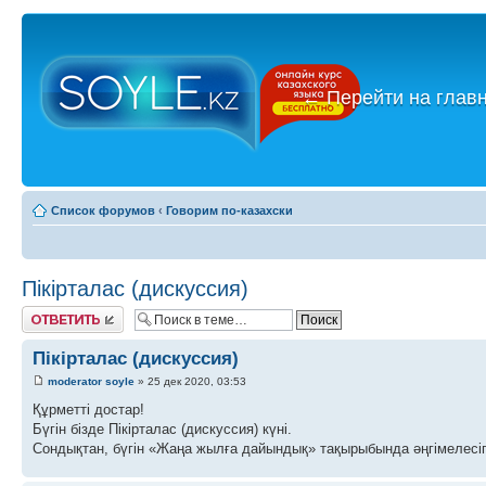
←
Перейти на глав
Список форумов
‹
Говорим по-казахски
Пікірталас (дискуссия)
Ответить
Пікірталас (дискуссия)
moderator soyle
» 25 дек 2020, 03:53
Құрметті достар!
Бүгін бізде Пікірталас (дискуссия) күні.
Сондықтан, бүгін «Жаңа жылға дайындық» тақырыбында әңгімелесіп,