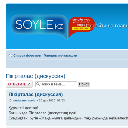
←
Перейти на глав
Список форумов
‹
Говорим по-казахски
Пікірталас (дискуссия)
Ответить
Пікірталас (дискуссия)
moderator soyle
» 25 дек 2020, 03:53
Құрметті достар!
Бүгін бізде Пікірталас (дискуссия) күні.
Сондықтан, бүгін «Жаңа жылға дайындық» тақырыбында әңгімелесіп,