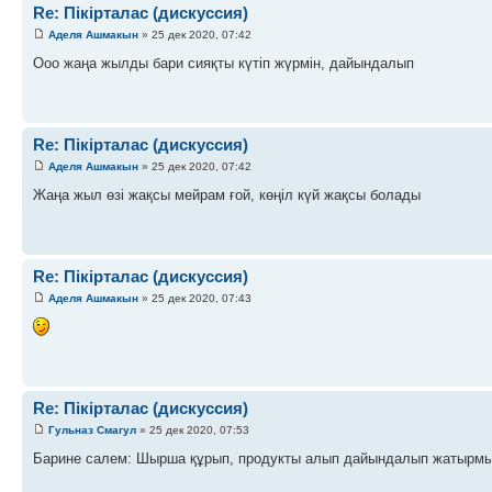
Re: Пікірталас (дискуссия)
Аделя Ашмакын
» 25 дек 2020, 07:42
Ооо жаңа жылды бари сияқты күтіп жүрмін, дайындалып
Re: Пікірталас (дискуссия)
Аделя Ашмакын
» 25 дек 2020, 07:42
Жаңа жыл өзі жақсы мейрам ғой, көңіл күй жақсы болады
Re: Пікірталас (дискуссия)
Аделя Ашмакын
» 25 дек 2020, 07:43
Re: Пікірталас (дискуссия)
Гульназ Смагул
» 25 дек 2020, 07:53
Барине салем: Шырша құрып, продукты алып дайындалып жатырм