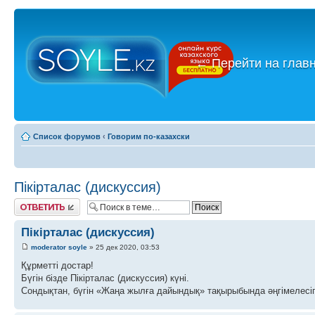
←
Перейти на глав
Список форумов
‹
Говорим по-казахски
Пікірталас (дискуссия)
Ответить
Пікірталас (дискуссия)
moderator soyle
» 25 дек 2020, 03:53
Құрметті достар!
Бүгін бізде Пікірталас (дискуссия) күні.
Сондықтан, бүгін «Жаңа жылға дайындық» тақырыбында әңгімелесіп,