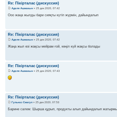
Re: Пікірталас (дискуссия)
Аделя Ашмакын
» 25 дек 2020, 07:42
Ооо жаңа жылды бари сияқты күтіп жүрмін, дайындалып
Re: Пікірталас (дискуссия)
Аделя Ашмакын
» 25 дек 2020, 07:42
Жаңа жыл өзі жақсы мейрам ғой, көңіл күй жақсы болады
Re: Пікірталас (дискуссия)
Аделя Ашмакын
» 25 дек 2020, 07:43
Re: Пікірталас (дискуссия)
Гульназ Смагул
» 25 дек 2020, 07:53
Барине салем: Шырша құрып, продукты алып дайындалып жатырм