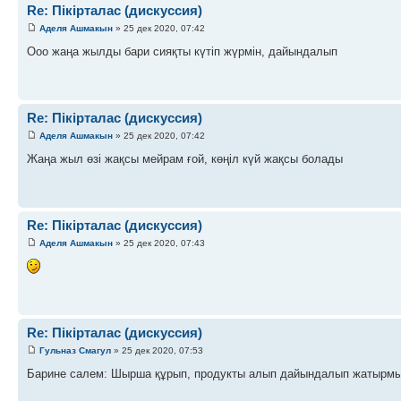
Re: Пікірталас (дискуссия)
Аделя Ашмакын
» 25 дек 2020, 07:42
Ооо жаңа жылды бари сияқты күтіп жүрмін, дайындалып
Re: Пікірталас (дискуссия)
Аделя Ашмакын
» 25 дек 2020, 07:42
Жаңа жыл өзі жақсы мейрам ғой, көңіл күй жақсы болады
Re: Пікірталас (дискуссия)
Аделя Ашмакын
» 25 дек 2020, 07:43
Re: Пікірталас (дискуссия)
Гульназ Смагул
» 25 дек 2020, 07:53
Барине салем: Шырша құрып, продукты алып дайындалып жатырм