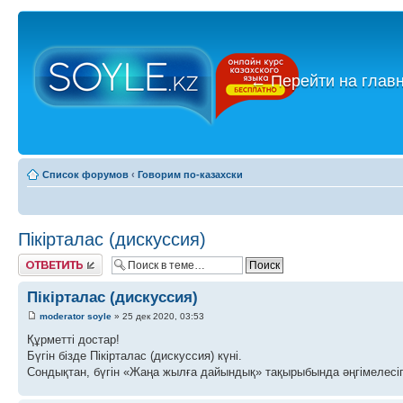
←
Перейти на глав
Список форумов
‹
Говорим по-казахски
Пікірталас (дискуссия)
Ответить
Пікірталас (дискуссия)
moderator soyle
» 25 дек 2020, 03:53
Құрметті достар!
Бүгін бізде Пікірталас (дискуссия) күні.
Сондықтан, бүгін «Жаңа жылға дайындық» тақырыбында әңгімелесіп,