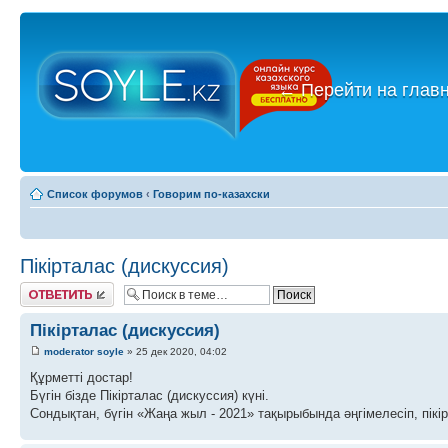
←
Перейти на глав
Список форумов
‹
Говорим по-казахски
Пікірталас (дискуссия)
Ответить
Пікірталас (дискуссия)
moderator soyle
» 25 дек 2020, 04:02
Құрметті достар!
Бүгін бізде Пікірталас (дискуссия) күні.
Сондықтан, бүгін «Жаңа жыл - 2021» тақырыбында әңгімелесіп, пікі