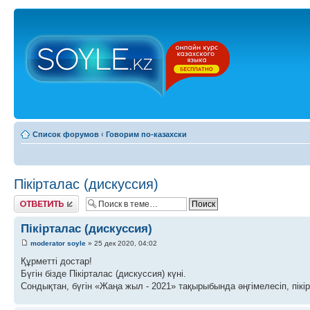
Список форумов
‹
Говорим по-казахски
Пікірталас (дискуссия)
Ответить
Пікірталас (дискуссия)
moderator soyle
» 25 дек 2020, 04:02
Құрметті достар!
Бүгін бізде Пікірталас (дискуссия) күні.
Сондықтан, бүгін «Жаңа жыл - 2021» тақырыбында әңгімелесіп, пікі