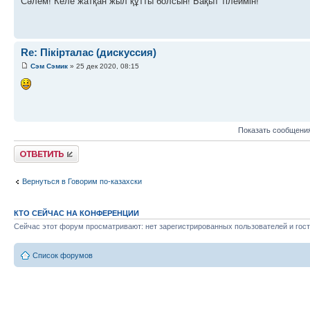
Сәлем! Келе жатқан жыл құтты болсын! Бақыт тілеймін!
Re: Пікірталас (дискуссия)
Сэм Сэмик
» 25 дек 2020, 08:15
Показать сообщения
Ответить
Вернуться в Говорим по-казахски
КТО СЕЙЧАС НА КОНФЕРЕНЦИИ
Сейчас этот форум просматривают: нет зарегистрированных пользователей и гост
Список форумов