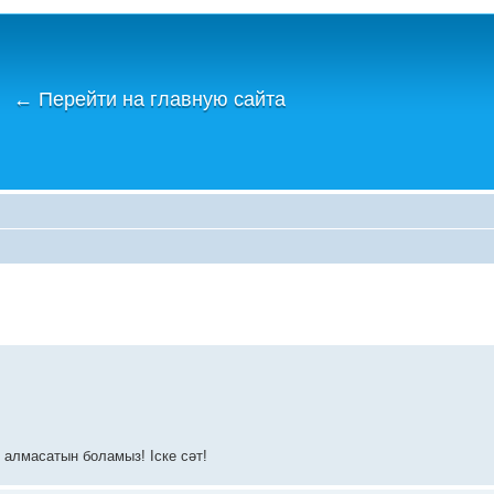
←
Перейти на главную сайта
р алмасатын боламыз! Іске сәт!