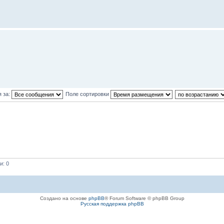
 за:
Поле сортировки
и: 0
Создано на основе
phpBB
® Forum Software © phpBB Group
Русская поддержка phpBB