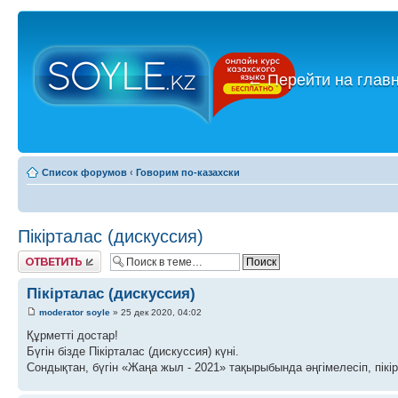
←
Перейти на глав
Список форумов
‹
Говорим по-казахски
Пікірталас (дискуссия)
Ответить
Пікірталас (дискуссия)
moderator soyle
» 25 дек 2020, 04:02
Құрметті достар!
Бүгін бізде Пікірталас (дискуссия) күні.
Сондықтан, бүгін «Жаңа жыл - 2021» тақырыбында әңгімелесіп, пікі