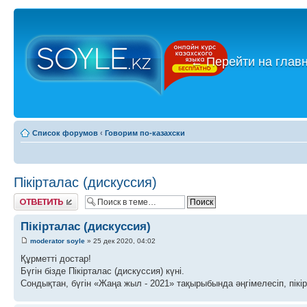
←
Перейти на глав
Список форумов
‹
Говорим по-казахски
Пікірталас (дискуссия)
Ответить
Пікірталас (дискуссия)
moderator soyle
» 25 дек 2020, 04:02
Құрметті достар!
Бүгін бізде Пікірталас (дискуссия) күні.
Сондықтан, бүгін «Жаңа жыл - 2021» тақырыбында әңгімелесіп, пікі