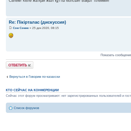
Сәлем! Келе жатқан жыл құтты болсын! Бақыт тілеймін!
Re: Пікірталас (дискуссия)
Сэм Сэмик
» 25 дек 2020, 08:15
Показать сообщения
Ответить
Вернуться в Говорим по-казахски
КТО СЕЙЧАС НА КОНФЕРЕНЦИИ
Сейчас этот форум просматривают: нет зарегистрированных пользователей и гост
Список форумов