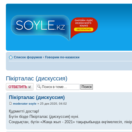
Список форумов
‹
Говорим по-казахски
Пікірталас (дискуссия)
Ответить
Пікірталас (дискуссия)
moderator soyle
» 25 дек 2020, 04:02
Құрметті достар!
Бүгін бізде Пікірталас (дискуссия) күні.
Сондықтан, бүгін «Жаңа жыл - 2021» тақырыбында әңгімелесіп, пікі