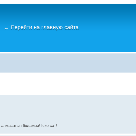
←
Перейти на главную сайта
р алмасатын боламыз! Іске сәт!