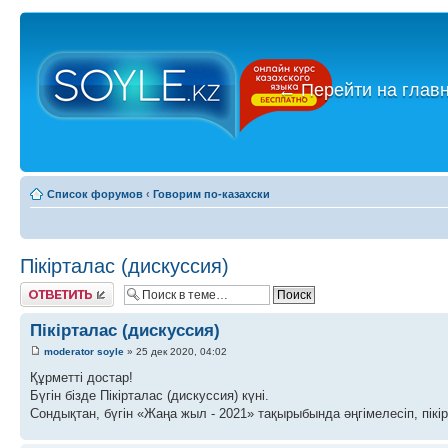
←
Перейти на глав
Список форумов
‹
Говорим по-казахски
Пікірталас (дискуссия)
Ответить
Пікірталас (дискуссия)
moderator soyle
» 25 дек 2020, 04:02
Құрметті достар!
Бүгін бізде Пікірталас (дискуссия) күні.
Сондықтан, бүгін «Жаңа жыл - 2021» тақырыбында әңгімелесіп, пікі