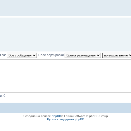
 за:
Поле сортировки
и: 0
Создано на основе
phpBB
® Forum Software © phpBB Group
Русская поддержка phpBB