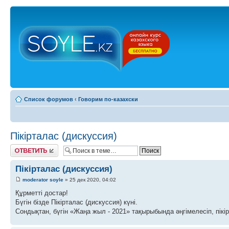
Список форумов
‹
Говорим по-казахски
Пікірталас (дискуссия)
Ответить
Пікірталас (дискуссия)
moderator soyle
» 25 дек 2020, 04:02
Құрметті достар!
Бүгін бізде Пікірталас (дискуссия) күні.
Сондықтан, бүгін «Жаңа жыл - 2021» тақырыбында әңгімелесіп, пікі