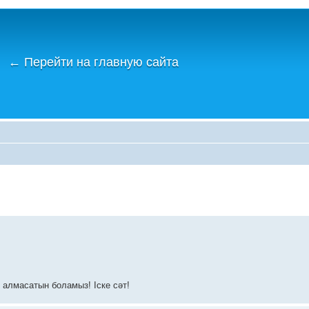
←
Перейти на главную сайта
р алмасатын боламыз! Іске сәт!