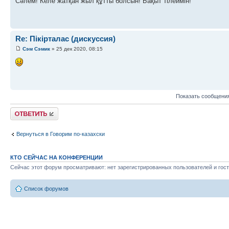
Сәлем! Келе жатқан жыл құтты болсын! Бақыт тілеймін!
Re: Пікірталас (дискуссия)
Сэм Сэмик
» 25 дек 2020, 08:15
Показать сообщения
Ответить
Вернуться в Говорим по-казахски
КТО СЕЙЧАС НА КОНФЕРЕНЦИИ
Сейчас этот форум просматривают: нет зарегистрированных пользователей и гост
Список форумов