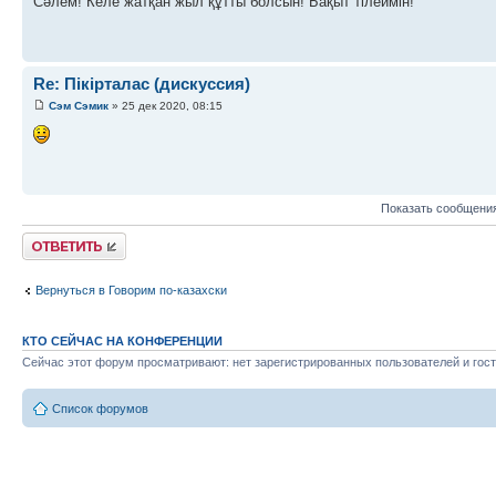
Сәлем! Келе жатқан жыл құтты болсын! Бақыт тілеймін!
Re: Пікірталас (дискуссия)
Сэм Сэмик
» 25 дек 2020, 08:15
Показать сообщения
Ответить
Вернуться в Говорим по-казахски
КТО СЕЙЧАС НА КОНФЕРЕНЦИИ
Сейчас этот форум просматривают: нет зарегистрированных пользователей и гост
Список форумов