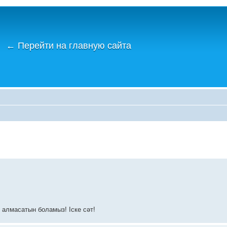
←
Перейти на главную сайта
р алмасатын боламыз! Іске сәт!