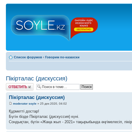
Список форумов
‹
Говорим по-казахски
Пікірталас (дискуссия)
Ответить
Пікірталас (дискуссия)
moderator soyle
» 25 дек 2020, 04:02
Құрметті достар!
Бүгін бізде Пікірталас (дискуссия) күні.
Сондықтан, бүгін «Жаңа жыл - 2021» тақырыбында әңгімелесіп, пікі