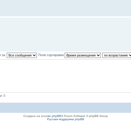
 за:
Поле сортировки
и: 0
Создано на основе
phpBB
® Forum Software © phpBB Group
Русская поддержка phpBB