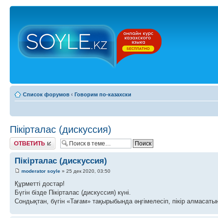
Список форумов
‹
Говорим по-казахски
Пікірталас (дискуссия)
Ответить
Пікірталас (дискуссия)
moderator soyle
» 25 дек 2020, 03:50
Құрметті достар!
Бүгін бізде Пікірталас (дискуссия) күні.
Сондықтан, бүгін «Тағам» тақырыбында әңгімелесіп, пікір алмасатын