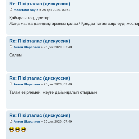
Re: Пікірталас (дискуссия)
moderator soyle
» 25 дек 2020, 03:52
Қайырлы таң, достар!
Жаңа жылға дайндықтарыңыз қалай? Қандай тағам әзірлеуді жосп
Re: Пікірталас (дискуссия)
Антон Шарапаев
» 25 дек 2020, 07:48
Салем
Re: Пікірталас (дискуссия)
Антон Шарапаев
» 25 дек 2020, 07:49
Тағам әзірлемей, жеуге дайындалып отырмын
Re: Пікірталас (дискуссия)
Антон Шарапаев
» 25 дек 2020, 07:49