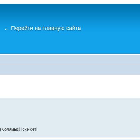
←
Перейти на главную сайта
 боламыз! Іске сәт!