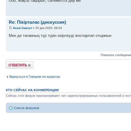
Ооо, жақсы тақырып, сәлеметсіз дер ме
Re: Пікірталас (дискуссия)
Асем Смагул
» 25 дек 2020, 08:03
Мен де тағамның түр түрін әзірлеуді жоспарлап отырмын
Показать сообщения
Ответить
Вернуться в Говорим по-казахски
КТО СЕЙЧАС НА КОНФЕРЕНЦИИ
Сейчас этот форум просматривают: нет зарегистрированных пользователей и гост
Список форумов