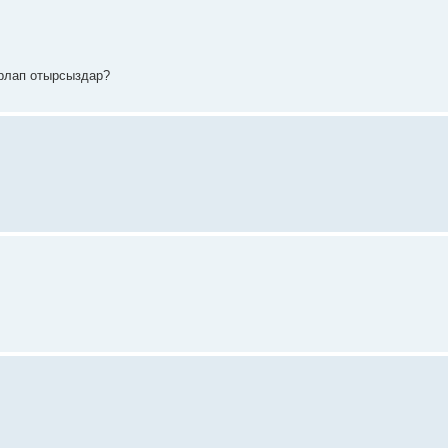
арлап отырсыздар?