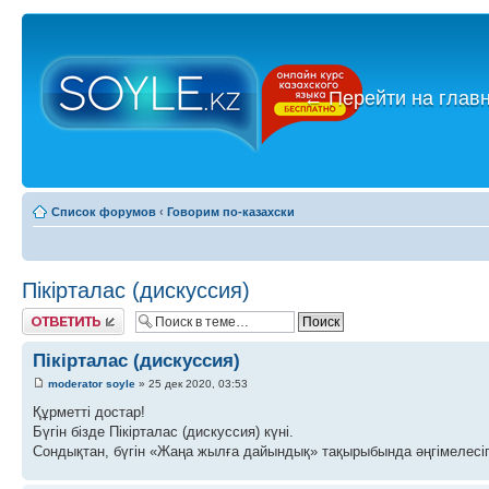
←
Перейти на глав
Список форумов
‹
Говорим по-казахски
Пікірталас (дискуссия)
Ответить
Пікірталас (дискуссия)
moderator soyle
» 25 дек 2020, 03:53
Құрметті достар!
Бүгін бізде Пікірталас (дискуссия) күні.
Сондықтан, бүгін «Жаңа жылға дайындық» тақырыбында әңгімелесіп,