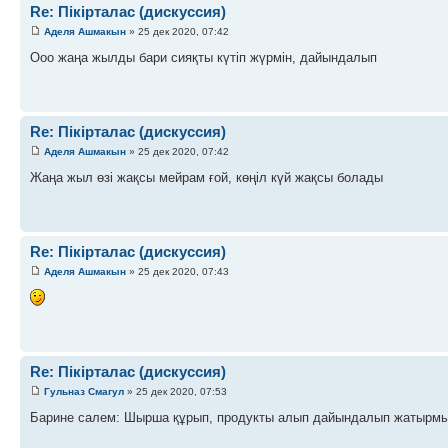
Re: Пікірталас (дискуссия)
Аделя Ашмакын
» 25 дек 2020, 07:42
Ооо жаңа жылды бари сияқты күтіп жүрмін, дайындалып
Re: Пікірталас (дискуссия)
Аделя Ашмакын
» 25 дек 2020, 07:42
Жаңа жыл өзі жақсы мейрам ғой, көңіл күй жақсы болады
Re: Пікірталас (дискуссия)
Аделя Ашмакын
» 25 дек 2020, 07:43
Re: Пікірталас (дискуссия)
Гульназ Смагул
» 25 дек 2020, 07:53
Барине салем: Шырша құрып, продукты алып дайындалып жатырм