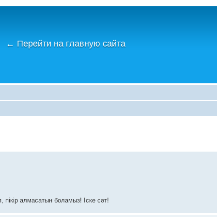
←
Перейти на главную сайта
 пікір алмасатын боламыз! Іске сәт!