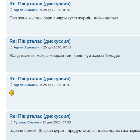
Re: Пікірталас (дискуссия)
Аделя Ашмакын
» 25 дек 2020, 07:42
Ооо жаңа жылды бари сияқты күтіп жүрмін, дайындалып
Re: Пікірталас (дискуссия)
Аделя Ашмакын
» 25 дек 2020, 07:42
Жаңа жыл өзі жақсы мейрам ғой, көңіл күй жақсы болады
Re: Пікірталас (дискуссия)
Аделя Ашмакын
» 25 дек 2020, 07:43
Re: Пікірталас (дискуссия)
Гульназ Смагул
» 25 дек 2020, 07:53
Барине салем: Шырша құрып, продукты алып дайындалып жатырм