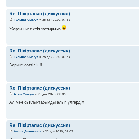
Re: Пікірталас (дискуссия)
Гульназ Смагул
» 25 дек 2020, 07:53
Жақсы ниет етіп жатырмыз
Re: Пікірталас (дискуссия)
Гульназ Смагул
» 25 дек 2020, 07:54
Барине сәттілік!!!!
Re: Пікірталас (дискуссия)
Асем Смагул
» 25 дек 2020, 08:05
Ал мен сыйлықтарымды алып үлгердім
Re: Пікірталас (дискуссия)
Алена Денисовна
» 25 дек 2020, 08:07