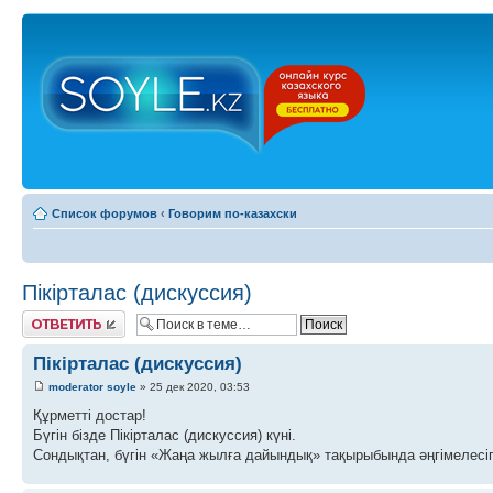
Список форумов
‹
Говорим по-казахски
Пікірталас (дискуссия)
Ответить
Пікірталас (дискуссия)
moderator soyle
» 25 дек 2020, 03:53
Құрметті достар!
Бүгін бізде Пікірталас (дискуссия) күні.
Сондықтан, бүгін «Жаңа жылға дайындық» тақырыбында әңгімелесіп,