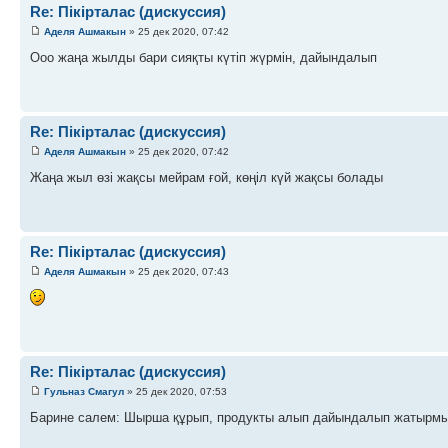
Re: Пікірталас (дискуссия)
Аделя Ашмакын
» 25 дек 2020, 07:42
Ооо жаңа жылды бари сияқты күтіп жүрмін, дайындалып
Re: Пікірталас (дискуссия)
Аделя Ашмакын
» 25 дек 2020, 07:42
Жаңа жыл өзі жақсы мейрам ғой, көңіл күй жақсы болады
Re: Пікірталас (дискуссия)
Аделя Ашмакын
» 25 дек 2020, 07:43
Re: Пікірталас (дискуссия)
Гульназ Смагул
» 25 дек 2020, 07:53
Барине салем: Шырша құрып, продукты алып дайындалып жатырм