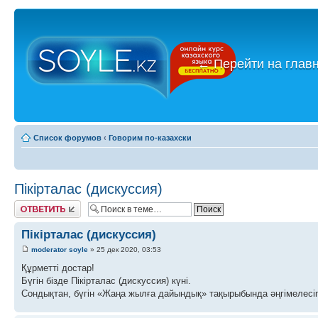
←
Перейти на глав
Список форумов
‹
Говорим по-казахски
Пікірталас (дискуссия)
Ответить
Пікірталас (дискуссия)
moderator soyle
» 25 дек 2020, 03:53
Құрметті достар!
Бүгін бізде Пікірталас (дискуссия) күні.
Сондықтан, бүгін «Жаңа жылға дайындық» тақырыбында әңгімелесіп,