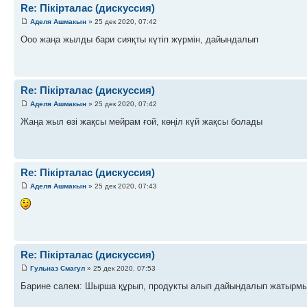
Re: Пікірталас (дискуссия)
Аделя Ашмакын
» 25 дек 2020, 07:42
Ооо жаңа жылды бари сияқты күтіп жүрмін, дайындалып
Re: Пікірталас (дискуссия)
Аделя Ашмакын
» 25 дек 2020, 07:42
Жаңа жыл өзі жақсы мейрам ғой, көңіл күй жақсы болады
Re: Пікірталас (дискуссия)
Аделя Ашмакын
» 25 дек 2020, 07:43
Re: Пікірталас (дискуссия)
Гульназ Смагул
» 25 дек 2020, 07:53
Барине салем: Шырша құрып, продукты алып дайындалып жатырм