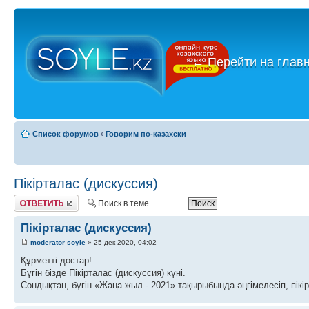
←
Перейти на глав
Список форумов
‹
Говорим по-казахски
Пікірталас (дискуссия)
Ответить
Пікірталас (дискуссия)
moderator soyle
» 25 дек 2020, 04:02
Құрметті достар!
Бүгін бізде Пікірталас (дискуссия) күні.
Сондықтан, бүгін «Жаңа жыл - 2021» тақырыбында әңгімелесіп, пікі