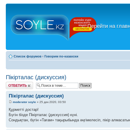
←
Перейти на глав
Список форумов
‹
Говорим по-казахски
Пікірталас (дискуссия)
Ответить
Пікірталас (дискуссия)
moderator soyle
» 25 дек 2020, 03:50
Құрметті достар!
Бүгін бізде Пікірталас (дискуссия) күні.
Сондықтан, бүгін «Тағам» тақырыбында әңгімелесіп, пікір алмасатын