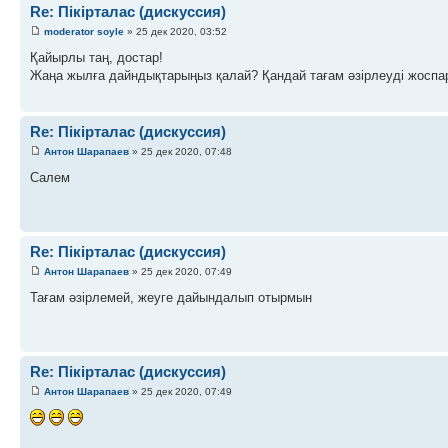
Re: Пікірталас (дискуссия)
moderator soyle
» 25 дек 2020, 03:52
Қайырлы таң, достар!
Жаңа жылға дайндықтарыңыз қалай? Қандай тағам әзірлеуді жосп
Re: Пікірталас (дискуссия)
Антон Шарапаев
» 25 дек 2020, 07:48
Салем
Re: Пікірталас (дискуссия)
Антон Шарапаев
» 25 дек 2020, 07:49
Тағам әзірлемей, жеуге дайындалып отырмын
Re: Пікірталас (дискуссия)
Антон Шарапаев
» 25 дек 2020, 07:49