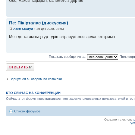
Ооо, жақсы тақырып, сәлеметсіз дер ме
Re: Пікірталас (дискуссия)
Асем Смагул
» 25 дек 2020, 08:03
Мен де тағамның түр түрін әзірлеуді жоспарлап отырмын
Показать сообщения за:
Поле сор
Ответить
Вернуться в Говорим по-казахски
КТО СЕЙЧАС НА КОНФЕРЕНЦИИ
Сейчас этот форум просматривают: нет зарегистрированных пользователей и гост
Список форумов
Создано на основе
Рус