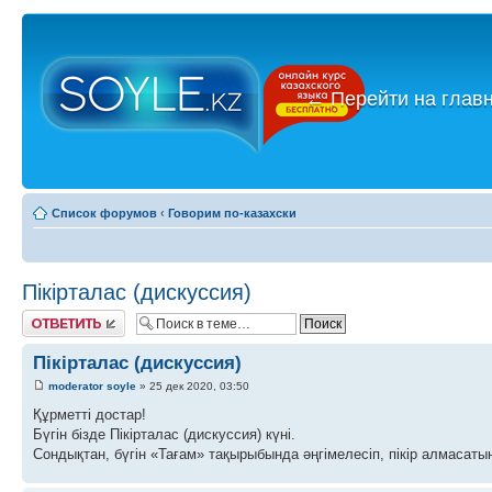
←
Перейти на глав
Список форумов
‹
Говорим по-казахски
Пікірталас (дискуссия)
Ответить
Пікірталас (дискуссия)
moderator soyle
» 25 дек 2020, 03:50
Құрметті достар!
Бүгін бізде Пікірталас (дискуссия) күні.
Сондықтан, бүгін «Тағам» тақырыбында әңгімелесіп, пікір алмасатын