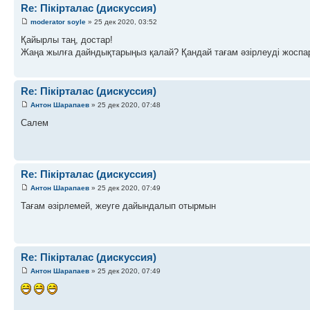
Re: Пікірталас (дискуссия)
moderator soyle
» 25 дек 2020, 03:52
Қайырлы таң, достар!
Жаңа жылға дайндықтарыңыз қалай? Қандай тағам әзірлеуді жосп
Re: Пікірталас (дискуссия)
Антон Шарапаев
» 25 дек 2020, 07:48
Салем
Re: Пікірталас (дискуссия)
Антон Шарапаев
» 25 дек 2020, 07:49
Тағам әзірлемей, жеуге дайындалып отырмын
Re: Пікірталас (дискуссия)
Антон Шарапаев
» 25 дек 2020, 07:49