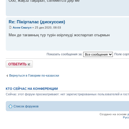
Ооо, жақсы тақырып, сәлеметсіз дер ме
Re: Пікірталас (дискуссия)
Асем Смагул
» 25 дек 2020, 08:03
Мен де тағамның түр түрін әзірлеуді жоспарлап отырмын
Показать сообщения за:
Поле сор
Ответить
Вернуться в Говорим по-казахски
КТО СЕЙЧАС НА КОНФЕРЕНЦИИ
Сейчас этот форум просматривают: нет зарегистрированных пользователей и гост
Список форумов
Создано на основе
Рус