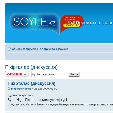
←
Перейти на глав
Список форумов
‹
Говорим по-казахски
Пікірталас (дискуссия)
Ответить
Пікірталас (дискуссия)
moderator soyle
» 25 дек 2020, 03:50
Құрметті достар!
Бүгін бізде Пікірталас (дискуссия) күні.
Сондықтан, бүгін «Тағам» тақырыбында әңгімелесіп, пікір алмасатын