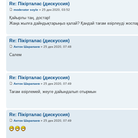
Re: Пікірталас (дискуссия)
moderator soyle
» 25 дек 2020, 03:52
Қайырлы таң, достар!
Жаңа жылға дайндықтарыңыз қалай? Қандай тағам әзірлеуді жосп
Re: Пікірталас (дискуссия)
Антон Шарапаев
» 25 дек 2020, 07:48
Салем
Re: Пікірталас (дискуссия)
Антон Шарапаев
» 25 дек 2020, 07:49
Тағам әзірлемей, жеуге дайындалып отырмын
Re: Пікірталас (дискуссия)
Антон Шарапаев
» 25 дек 2020, 07:49