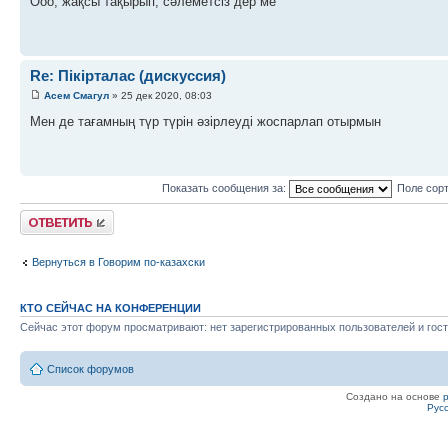
Ооо, жақсы тақырып, сәлеметсіз дер ме
Re: Пікірталас (дискуссия)
Асем Смагул
» 25 дек 2020, 08:03
Мен де тағамның түр түрін әзірлеуді жоспарлап отырмын
Показать сообщения за:
Поле сор
Ответить
Вернуться в Говорим по-казахски
КТО СЕЙЧАС НА КОНФЕРЕНЦИИ
Сейчас этот форум просматривают: нет зарегистрированных пользователей и гост
Список форумов
Создано на основе
Рус