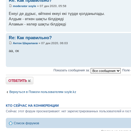
Re: Как правильно?
moderator soyle
» 07 дек 2020, 05:58
Екеуі де дұрыс, өйткені екеуі екі түрде қолданылады.
Алдым - өткен шақты білдіреді
Аламын - келер шақты білдіреді
Re: Как правильно?
Антон Шарапаев
» 07 дек 2020, 06:03
аа, ок
Показать сообщения за:
Поле 
Ответить
Вернуться в Помоги пользователям soyle.kz
КТО СЕЙЧАС НА КОНФЕРЕНЦИИ
Сейчас этот форум просматривают: нет зарегистрированных пользователей и гост
Список форумов