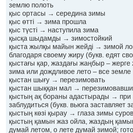
землю полоть
қыс ортасы → середина зимы
қыс өтті → зима прошла
қыс түсті → наступила зима
қысқа шыдамды → зимостойкий
қыста жылқы майын жейді → зимой л
благодаря своему жиру (букв. едят св
қыстағы қар, жаздағы жаңбыр – жерге
зима или дождливое лето – все земле 
қыстан шығу → перезимовать
қыстан шыққан мал → перезимовавши
қыстың ақ бораны адастырады → при 
заблудиться (букв. вьюга заставляет з
қыстың көзі қырау → глаза зимы суро
қыстың қамын жаз ойла, жаздың қамы
думай летом, о лете думай зимой; гото