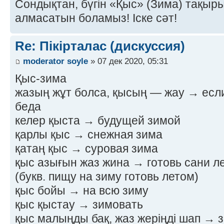
Сондықтан, бүгін «Қыс» (Зима) тақырыб
алмасатын боламыз! Іске сәт!
Re: Пікірталас (дискуссия)
moderator soyle
» 07 дек 2020, 05:31
Қыс-зима
жазың жұт болса, қысың — жау → если
беда
келер қыста → будущей зимой
қарлы қыс → снежная зима
қатаң қыс → суровая зима
қыс азығын жаз жина → готовь сани ле
(букв. пищу на зиму готовь летом)
қыс бойы → на всю зиму
қыс қыстау → зимовать
қыс малыңды бақ, жаз жеріңді шап → з