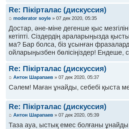
Re: Пікірталас (дискуссия)
moderator soyle
» 07 дек 2020, 05:35
Достар, әне-міне дегенше қыс мезгілін
кетіпті. Сіздердің араларыңызда қыст
ма? Бар болса, біз ұсынған фразалар
ойларыңызбен бөлісіңіздер! Ендеше, с
Re: Пікірталас (дискуссия)
Антон Шарапаев
» 07 дек 2020, 05:37
Сәлем! Маған ұнайды, себебі қыста м
Re: Пікірталас (дискуссия)
Антон Шарапаев
» 07 дек 2020, 05:39
Таза ауа, ыстық емес болғаны ұнайды,