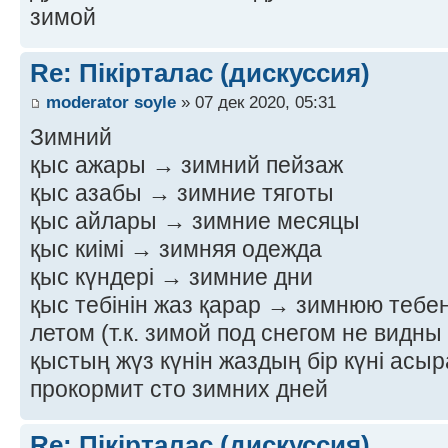
зимой
Re: Пікірталас (дискуссия)
moderator soyle
» 07 дек 2020, 05:31
Зимний
қыс ажары → зимний пейзаж
қыс азабы → зимние тяготы
қыс айлары → зимние месяцы
қыс киімі → зимняя одежда
қыс күндері → зимние дни
қыс тебінін жаз қарар → зимнюю тебе
летом (т.к. зимой под снегом не видн
қыстың жүз күнін жаздың бір күні асы
прокормит сто зимних дней
Re: Пікірталас (дискуссия)