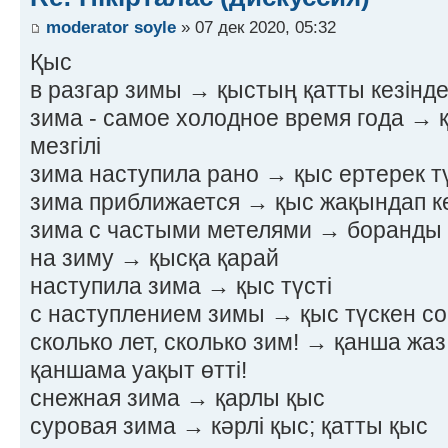
moderator soyle
» 07 дек 2020, 05:32
Қыс
в разгар зимы → қыстың қатты кезінд
зима - самое холодное время года → 
мезгілі
зима наступила рано → қыс ертерек тү
зима приближается → қыс жақындап к
зима с частыми метелями → боранды
на зиму → қысқа қарай
наступила зима → қыс түсті
с наступлением зимы → қыс түскен с
сколько лет, сколько зим! → қанша жаз,
қаншама уақыт өтті!
снежная зима → қарлы қыс
суровая зима → кәрлі қыс; қатты қыс