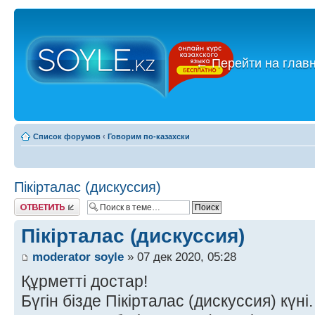
←
Перейти на глав
Список форумов
‹
Говорим по-казахски
Пікірталас (дискуссия)
Ответить
Пікірталас (дискуссия)
moderator soyle
» 07 дек 2020, 05:28
Құрметті достар!
Бүгін бізде Пікірталас (дискуссия) күні.