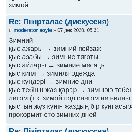
зимой
Re: Пікірталас (дискуссия)
moderator soyle
» 07 дек 2020, 05:31
Зимний
қыс ажары → зимний пейзаж
қыс азабы → зимние тяготы
қыс айлары → зимние месяцы
қыс киімі → зимняя одежда
қыс күндері → зимние дни
қыс тебінін жаз қарар → зимнюю тебе
летом (т.к. зимой под снегом не видн
қыстың жүз күнін жаздың бір күні асы
прокормит сто зимних дней
Re: Пікірталас (дискуссия)