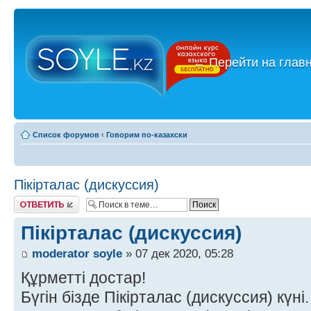
←
Перейти на глав
Список форумов
‹
Говорим по-казахски
Пікірталас (дискуссия)
Ответить
Пікірталас (дискуссия)
moderator soyle
» 07 дек 2020, 05:28
Құрметті достар!
Бүгін бізде Пікірталас (дискуссия) күні.