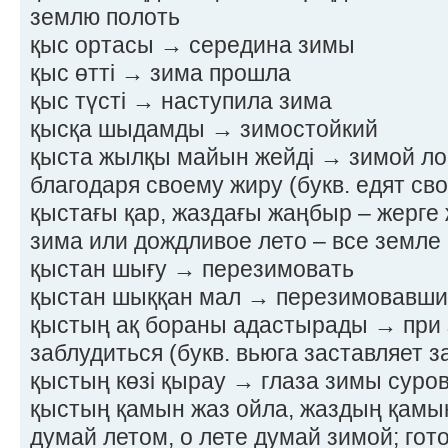
землю полоть
қыс ортасы → середина зимы
қыс өтті → зима прошла
қыс түсті → наступила зима
қысқа шыдамды → зимостойкий
қыста жылқы майын жейді → зимой л
благодаря своему жиру (букв. едят св
қыстағы қар, жаздағы жаңбыр – жерге
зима или дождливое лето – все земле 
қыстан шығу → перезимовать
қыстан шыққан мал → перезимовавши
қыстың ақ бораны адастырады → при 
заблудиться (букв. вьюга заставляет з
қыстың көзі қырау → глаза зимы суро
қыстың қамын жаз ойла, жаздың қамы
думай летом, о лете думай зимой; гото