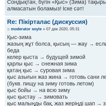
Сондықтан, бүгін «Қыс» (Зима) тақырыб
алмасатын боламыз! Іске сәт!
Re: Пікірталас (дискуссия)
moderator soyle
» 07 дек 2020, 05:31
Қыс-зима
жазың жұт болса, қысың — жау → если
беда
келер қыста → будущей зимой
қарлы қыс → снежная зима
қатаң қыс → суровая зима
қыс азығын жаз жина → готовь сани ле
(букв. пищу на зиму готовь летом)
қыс бойы → на всю зиму
қыс қыстау → зимовать
қыс малыңды бақ, жаз жеріңді шап → з