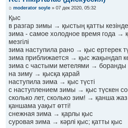
moderator soyle
» 07 дек 2020, 05:32
Қыс
в разгар зимы → қыстың қатты кезінд
зима - самое холодное время года → 
мезгілі
зима наступила рано → қыс ертерек тү
зима приближается → қыс жақындап к
зима с частыми метелями → боранды
на зиму → қысқа қарай
наступила зима → қыс түсті
с наступлением зимы → қыс түскен с
сколько лет, сколько зим! → қанша жаз,
қаншама уақыт өтті!
снежная зима → қарлы қыс
суровая зима → кәрлі қыс; қатты қыс