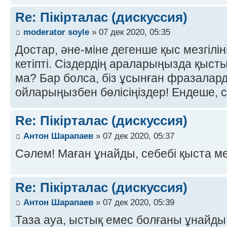
Re: Пікірталас (дискуссия)
moderator soyle
» 07 дек 2020, 05:35
Достар, әне-міне дегенше қыс мезгілін
кетіпті. Сіздердің араларыңызда қыст
ма? Бар болса, біз ұсынған фразалар
ойларыңызбен бөлісіңіздер! Ендеше, с
Re: Пікірталас (дискуссия)
Антон Шарапаев
» 07 дек 2020, 05:37
Сәлем! Маған ұнайды, себебі қыста м
Re: Пікірталас (дискуссия)
Антон Шарапаев
» 07 дек 2020, 05:39
Таза ауа, ыстық емес болғаны ұнайды,